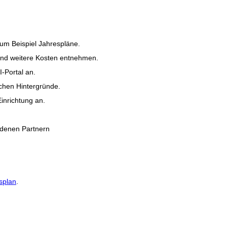
zum Beispiel Jahrespläne.
und weitere Kosten entnehmen.
-Portal an.
chen Hintergründe.
inrichtung an.
edenen Partnern
splan
.