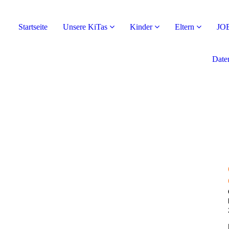
Startseite
Unsere KiTas
Kinder
Eltern
JO
Date